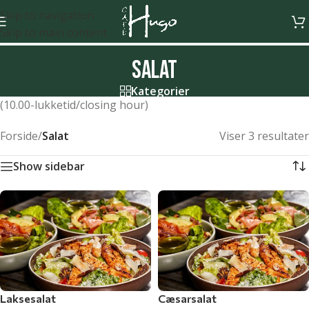
Skip to navigation
Skip to main content
Salat
Kategorier
(10.00-lukketid/closing hour)
Forside
/
Salat
Viser 3 resultater
Show sidebar
Laksesalat
Cæsarsalat