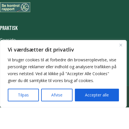
Praktisk
Forside
Book bord
Vi værdsætter dit privatliv
Takeaway
Vi bruger cookies til at forbedre din browseroplevelse, vise
Kontakt
personlige reklamer eller indhold og analysere trafikken på
Handelsbetingelser
vores netsted. Ved at klikke på "Accepter Alle Cookies"
Privatlivs- og cookiepolitik
giver du dit samtykke til vores brug af cookies.
Vi er lukket for vores online bestilling
Tilpas
Afvise
Accepter alle
idag
Café Hugo @ 2025 | Power by
NemBestil ApS
Forside
Bord booking
Takeaway
Kurv
Menu