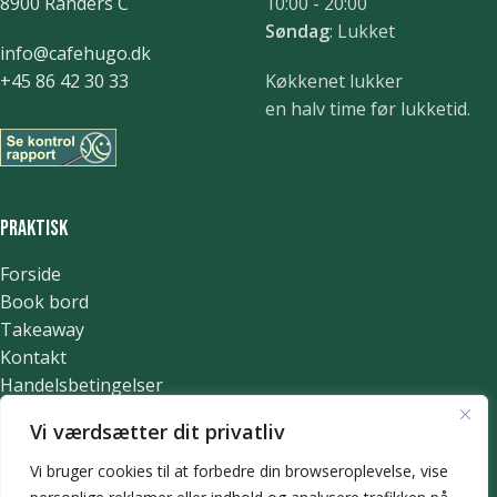
8900 Randers C
10:00 - 20:00
Søndag
: Lukket
info@cafehugo.dk
+45 86 42 30 33
Køkkenet lukker
en halv time før lukketid.
Praktisk
Forside
Book bord
Takeaway
Kontakt
Handelsbetingelser
Privatlivs- og cookiepolitik
Vi værdsætter dit privatliv
Vi bruger cookies til at forbedre din browseroplevelse, vise