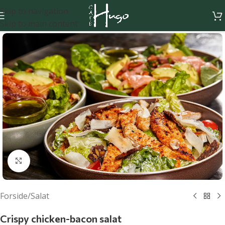
Skip to navigation
Skip to main content
Klik for at forstørre
Forside
/
Salat
Crispy chicken-bacon salat