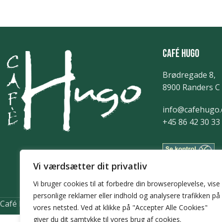
Café Hugo
Brødregade 8,
8900 Randers C
info@cafehugo.
+45 86 42 30 33
Vi værdsætter dit privatliv
Vi bruger cookies til at forbedre din browseroplevelse, vise
personlige reklamer eller indhold og analysere trafikken på
Café Hugo @ 2025 | Power by
NemBestil ApS
vores netsted. Ved at klikke på "Accepter Alle Cookies"
giver du dit samtykke til vores brug af cookies.