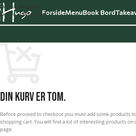
Skip to navigation
Forside
Menu
Book Bord
Takea
Skip to main content
Din kurv er tom.
Before proceed to checkout you must add some products t
shopping cart. You will find a lot of interesting products on
page.