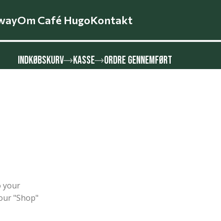
way
Om Café Hugo
Kontakt
INDKØBSKURV
KASSE
ORDRE GENNEMFØRT
o your
 our "Shop"