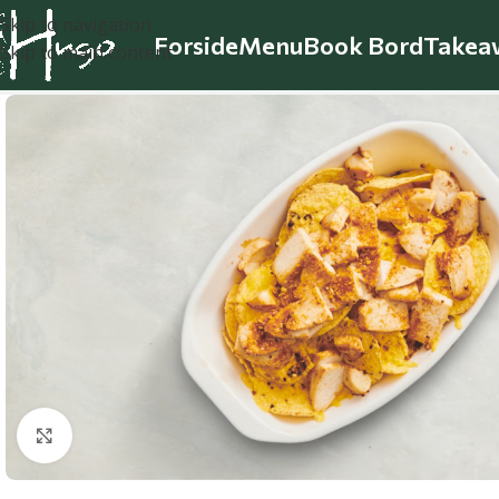
Skip to navigation
Forside
Menu
Book Bord
Takea
Skip to main content
Klik for at forstørre