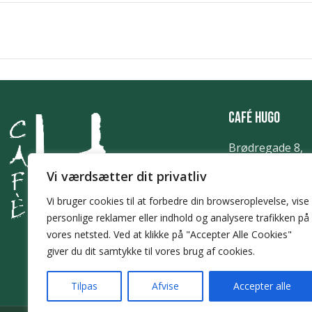
Café Hugo
Brødregade 8,
8900 Randers C
Vi værdsætter dit privatliv
info@cafehugo.
Vi bruger cookies til at forbedre din browseroplevelse, vise
+45 86 42 30 33
personlige reklamer eller indhold og analysere trafikken på
vores netsted. Ved at klikke på "Accepter Alle Cookies"
giver du dit samtykke til vores brug af cookies.
Tilpas
Afvise
Accepter alle