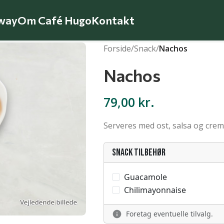
way
Om Café Hugo
Kontakt
Forside
/
Snack
/
Nachos
Nachos
79,00
kr.
Serveres med ost, salsa og crem