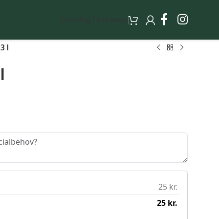
Booking
Takeaway
3 l
l