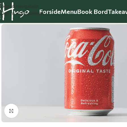
Skip to navigation
Forside
Menu
Book Bord
Takea
Skip to main content
Klik for at forstørre