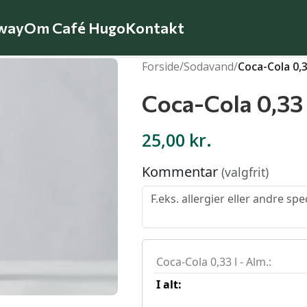
way
Om Café Hugo
Kontakt
Forside
/
Sodavand
/
Coca-Cola 0,3
Coca-Cola 0,33 
25,00
kr.